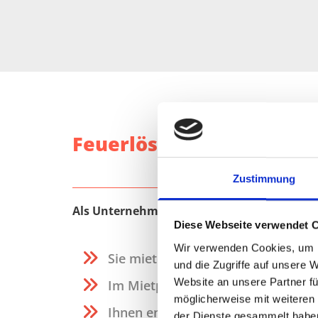
Feuerlöscher-Verleih f
Zustimmung
Als Unternehmen profitieren Sie von folgen
Diese Webseite verwendet 
Wir verwenden Cookies, um I
Sie mieten qualitativ hochwertig
und die Zugriffe auf unsere 
Website an unsere Partner fü
Im Mietpreis sind Wartungs-, Füll-
möglicherweise mit weiteren
Ihnen entstehen keinerlei weitere
der Dienste gesammelt habe