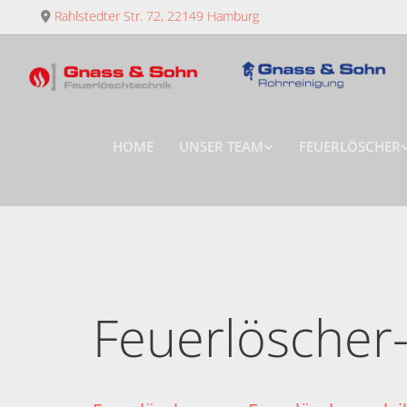
Zum Inhalt springen
Rahlstedter Str. 72, 22149 Hamburg

HOME
UNSER TEAM
FEUERLÖSCHER
Feuerlöscher-