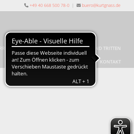
+49 40 668 500 78-0
|
buero@kurtgnass.de


RREINIGUNG
PRÜFUNG VON LEITERN UND TRITTEN
KONTAKT