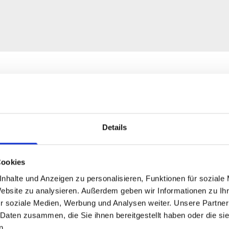
ür Unternehmen
Details
den Vorteilen:
Cookies
nhalte und Anzeigen zu personalisieren, Funktionen für soziale
e GLORIA Markenfeuerlöscher
Website zu analysieren. Außerdem geben wir Informationen zu I
r soziale Medien, Werbung und Analysen weiter. Unsere Partner
 und Prüfkosten selbstverständlich enthalten
 Daten zusammen, die Sie ihnen bereitgestellt haben oder die s
 Kosten außer den planbaren, jährlichen Mietkosten
n.