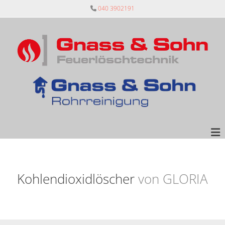
Zum Inhalt springen
040 3902191

Kohlendioxidlöscher
von GLORIA