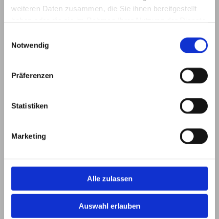
weiteren Daten zusammen, die Sie ihnen bereitgestellt
haben oder die sie im Rahmen Ihrer Nutzung der Dienste
gesammelt haben.
Einwilligungsauswahl
Notwendig
KS5SE
KS2SBS
Präferenzen
Statistiken
Marketing
Alle zulassen
KS2SBS mehrspr Dh
KS5ST
Auswahl erlauben