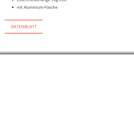
mit Aluminium-Flasche
DATENBLATT
Kurt Gnass & Sohn GmbH
Rahlstedter Str. 72
22149 Hamburg
+49 40 668 500 78-0

+49 40 390 21 91

buero@kurtgnass.de

Startseite
