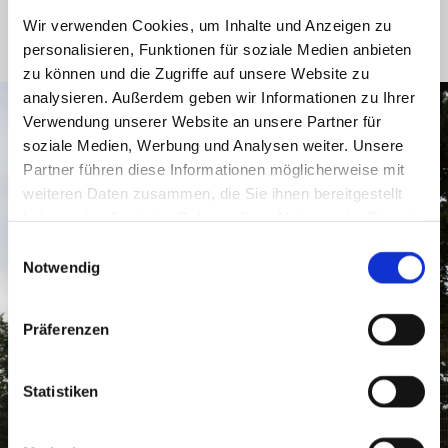
organisatorischen Brandschutz in Theorie und Praxis (nach dem
Wir verwenden Cookies, um Inhalte und Anzeigen zu
Arbeitsschutzgesetz und der BGI/GUV-I 5182). Als Brandschutzhelfer
personalisieren, Funktionen für soziale Medien anbieten
können Sie die Brandschutzbeauftragten qualifiziert unterstützen.
zu können und die Zugriffe auf unsere Website zu
analysieren. Außerdem geben wir Informationen zu Ihrer
Verwendung unserer Website an unsere Partner für
soziale Medien, Werbung und Analysen weiter. Unsere
Partner führen diese Informationen möglicherweise mit
weiteren Daten zusammen, die Sie ihnen bereitgestellt
haben oder die sie im Rahmen Ihrer Nutzung der Dienste
gesammelt haben.
Einwilligungsauswahl
Notwendig
Präferenzen
Statistiken