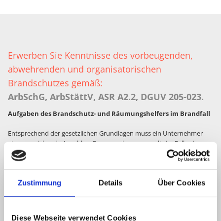
Erwerben Sie Kenntnisse des vorbeugenden,
abwehrenden und organisatorischen
Brandschutzes gemäß:
ArbSchG, ArbStättV, ASR A2.2, DGUV 205-023.
Aufgaben des Brandschutz- und Räumungshelfers im Brandfall
Entsprechend der gesetzlichen Grundlagen muss ein Unternehmer
eine ausreichende Anzahl an Personen benennen, die im Falle eines
Brandes eine Evakuierung sicherstellen und Entstehungsbrände
bekämpfen können. Die Personenzahl richtet sich hierbei immer nach
der Größe, der Beschäftigtenzahl und den vorherrschenden Gefahren
des Betriebes.
Zustimmung
Details
Über Cookies
Im Lehrgang zum Brandschutzhelfer vermitteln unsere Brandschutz-
Experten die Kenntnisse zum vorbeugenden, abwehrenden und
Diese Webseite verwendet Cookies